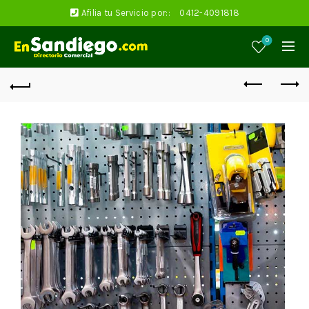
Afilia tu Servicio por::
0412-4091818
0