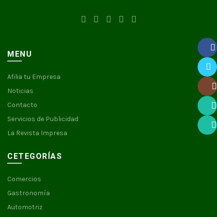
MENU
Faceb
Afilia tu Empresa
Twitte
Noticias
Insta
Contacto
Servicios de Publicidad
What
La Revista Impresa
What
CETEGORÍAS
Comercios
Gastronomía
Automotriz