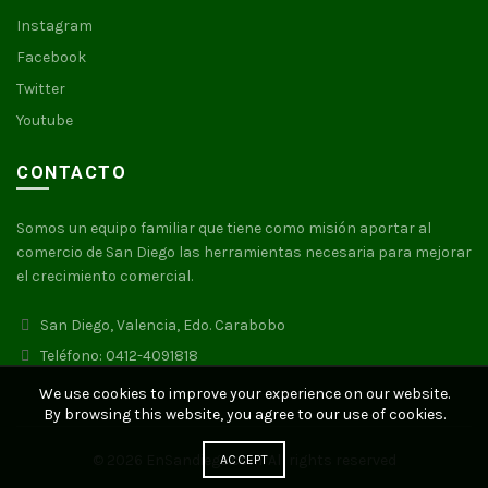
Instagram
Facebook
Twitter
Youtube
CONTACTO
Somos un equipo familiar que tiene como misión aportar al
comercio de San Diego las herramientas necesaria para mejorar
el crecimiento comercial.
San Diego, Valencia, Edo. Carabobo
Teléfono: 0412-4091818
We use cookies to improve your experience on our website.
By browsing this website, you agree to our use of cookies.
© 2026
EnSandiego.com
. All rights reserved
ACCEPT