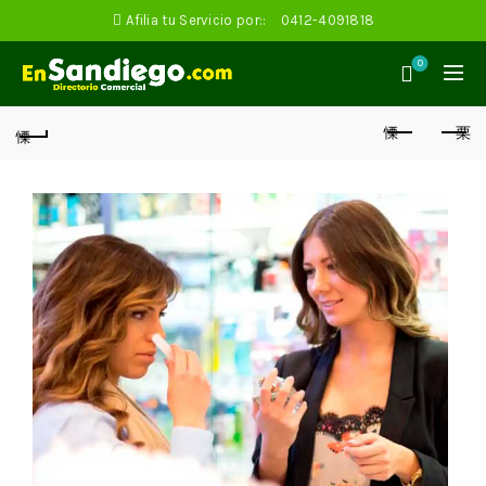
Afilia tu Servicio por::
0412-4091818
0