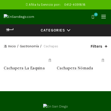
Afilia tu Servicio por::
0412-4091818
0
CATEGORIES
Filters
Inicio
Gastronomía
Cachapas
Cachapera La Esquina
Cachapera Nómada