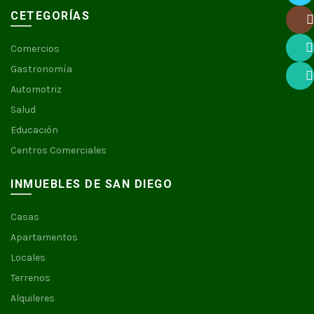
Twitte
CETEGORÍAS
Insta
Comercios
What
Gastronomía
Automotriz
What
Salud
Educación
Centros Comerciales
INMUEBLES DE SAN DIEGO
Casas
Apartamentos
Locales
Terrenos
Alquileres