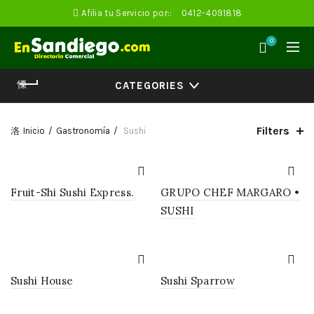
Afilia tu Servicio por::
0412-4091818
0
CATEGORIES
Filters
Inicio
Gastronomía
Sushi
Fruit-Shi Sushi Express.
GRUPO CHEF MARGARO •
SUSHI
Sushi House
Sushi Sparrow