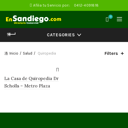
Afilia tu Servicio por::
0412-4091818
0
CATEGORIES
Filters
Inicio
Salud
Quiropedia
La Casa de Quiropedia Dr
Scholls – Metro Plaza