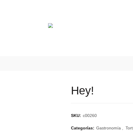
AUTOMOTRIZ
SALUD
EDUCACIÓN
CENTROS COM
Hey!
SKU:
c00260
Categorías:
Gastronomía
,
Tor