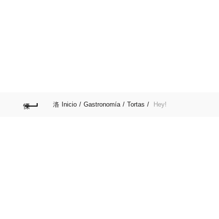
Afilia tu Servicio por::
0412-4091818
Publica tu servicio en nuestro Directorio
PRINCIPAL
COMERCIOS
GASTRONOMÍA
Inicio
Gastronomía
Tortas
Hey!