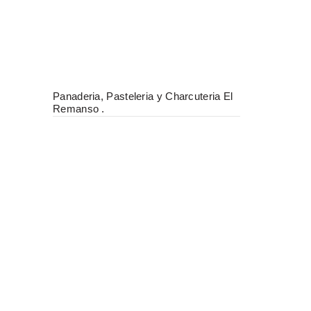
Panaderia, Pasteleria y Charcuteria El
Remanso .
Panaderia, 
Posada.