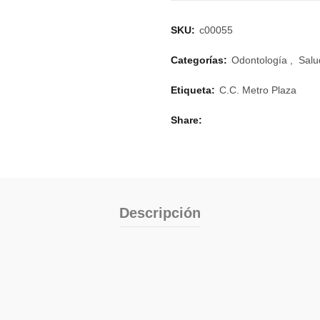
SKU:
c00055
Categorías:
Odontología
,
Salu
Etiqueta:
C.C. Metro Plaza
Share
Descripción