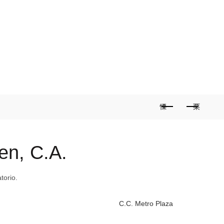
PRINCIPAL
BLOG
LA GUÍA IMPRESA
0
ERCIALES
INMUEBLES
AFILIA TU SERVICIO
en, C.A.
torio.
C.C. Metro Plaza