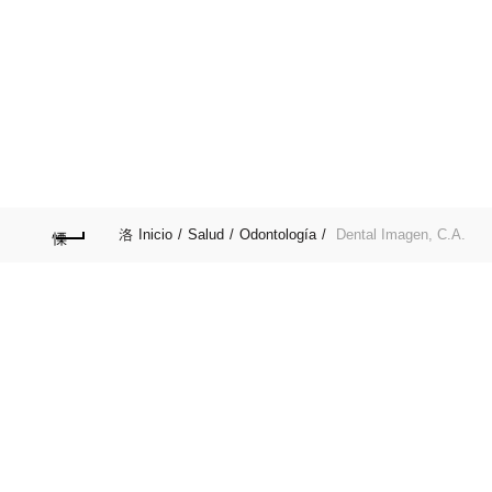
Afilia tu Servicio por::
0412-4091818
Publica tu servicio en nuestro Directorio
PRINCIPAL
COMERCIOS
GASTRONOMÍA
Inicio
Salud
Odontología
Dental Imagen, C.A.