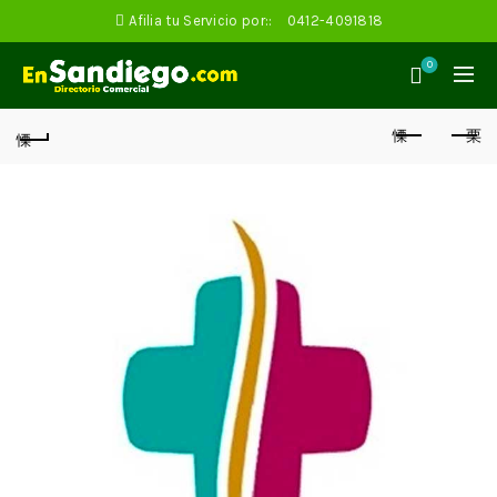
Afilia tu Servicio por::
0412-4091818
0