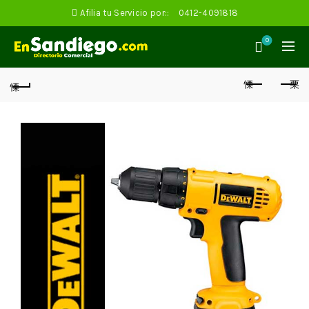
Afilia tu Servicio por::
0412-4091818
0