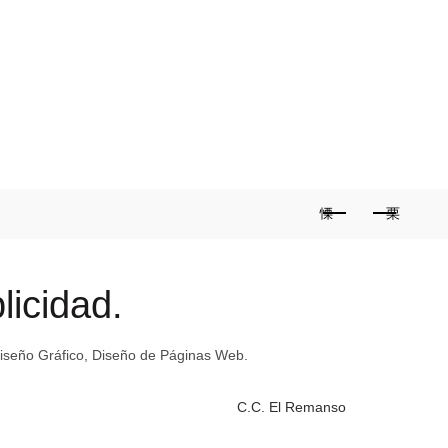
PRINCIPAL
BLOG
LA GUÍA IMPRESA
0
ERCIALES
INMUEBLES
AFILIA TU SERVICIO
licidad.
Diseño Gráfico, Diseño de Páginas Web.
C.C. El Remanso