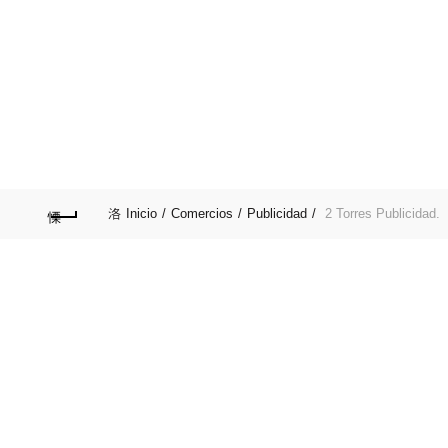
Afilia tu Servicio por::
0412-4091818
Publica tu servicio en nuestro Directorio
PRINCIPAL
COMERCIOS
GASTRONOMÍA
Inicio
Comercios
Publicidad
2 Torres Publicidad.