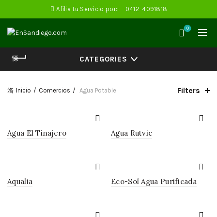
Afilia tu Servicio por::
0412-4091818
0
CATEGORIES
Filters
Inicio
Comercios
Agua Potable
Agua El Tinajero
Agua Rutvic
Aqualia
Eco-Sol Agua Purificada