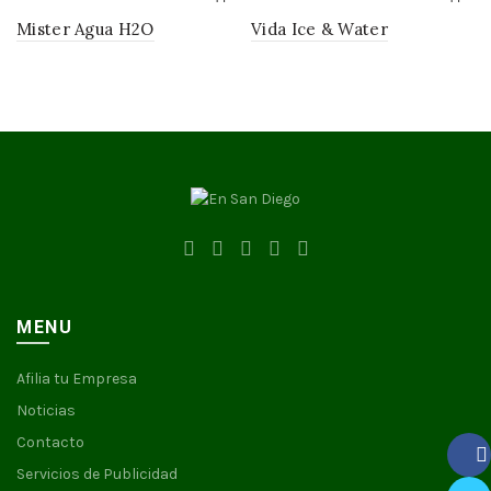
Mister Agua H2O
Vida Ice & Water
MENU
Afilia tu Empresa
Noticias
Contacto
Servicios de Publicidad
Faceb