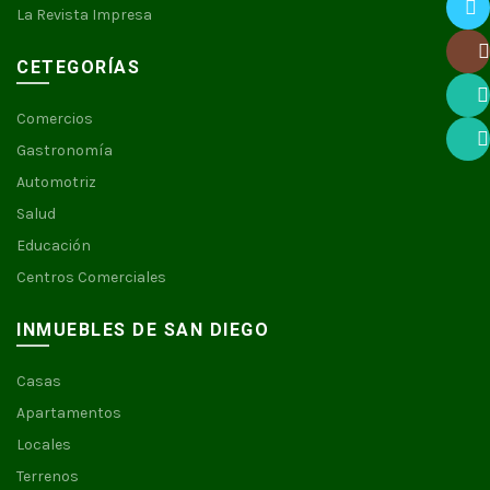
La Revista Impresa
Twitte
CETEGORÍAS
Insta
Comercios
What
Gastronomía
What
Automotriz
Salud
Educación
Centros Comerciales
INMUEBLES DE SAN DIEGO
Casas
Apartamentos
Locales
Terrenos