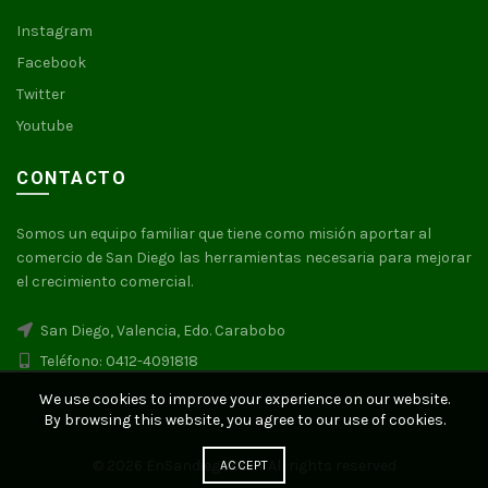
Instagram
Facebook
Twitter
Youtube
CONTACTO
Somos un equipo familiar que tiene como misión aportar al
comercio de San Diego las herramientas necesaria para mejorar
el crecimiento comercial.
San Diego, Valencia, Edo. Carabobo
Teléfono: 0412-4091818
We use cookies to improve your experience on our website.
By browsing this website, you agree to our use of cookies.
© 2026
EnSandiego.com
. All rights reserved
ACCEPT