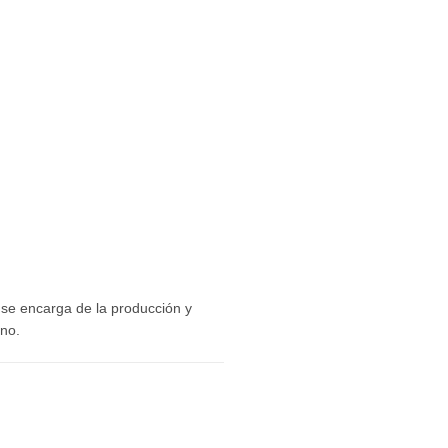
PRINCIPAL
BLOG
LA GUÍA IMPRESA
0
ERCIALES
INMUEBLES
AFILIA TU SERVICIO
se encarga de la producción y
ino.