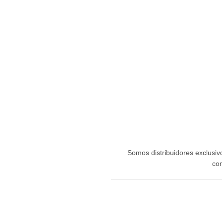
Afilia tu Servicio por::
0412-4091818
Publica tu servicio en nuestro Directorio
PRINCIPAL
COMERCIOS
GASTRONOMÍA
Somos distribuidores exclusi
com