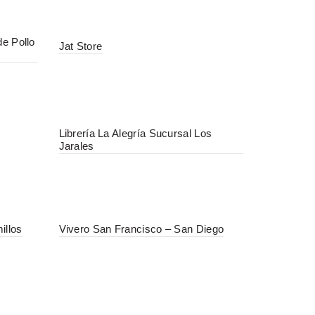
de Pollo
Jat Store
Librería La Alegría Sucursal Los
Jarales
illos
Vivero San Francisco – San Diego