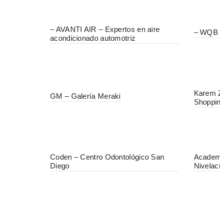
– AVANTI AIR – Expertos en aire
– WQB 
acondicionado automotriz
Karem Z
GM – Galería Meraki
Shoppin
Coden – Centro Odontológico San
Academ
Diego
Nivelac