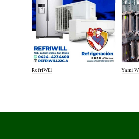
RefriWill
Yami Wo