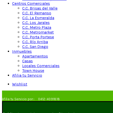
Centros Comerciales
C.C. Brisas del Valle
C.C. El Remanso
C.C. La Esmeralda
C.C. Los Jarales
C.C. Metro Plaza
C.C. Metromarket
C.C. Porta Portese
C.C. Río Arriba
C.C. San Diego
Inmuebles
Apartamentos
Casas
Locales Comerciales
Town House
Afilia tu Servicio
Wishlist
Afilia tu Servicio por::
0412-4091818