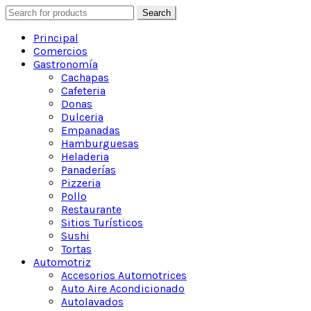
Search
Search
for:
Principal
Comercios
Gastronomía
Cachapas
Cafeteria
Donas
Dulceria
Empanadas
Hamburguesas
Heladeria
Panaderías
Pizzeria
Pollo
Restaurante
Sitios Turísticos
Sushi
Tortas
Automotriz
Accesorios Automotrices
Auto Aire Acondicionado
Autolavados