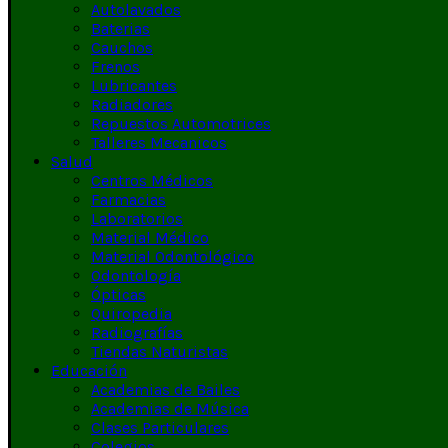
Autolavados
Baterias
Cauchos
Frenos
Lubricantes
Radiadores
Repuestos Automotrices
Talleres Mecanicos
Salud
Centros Médicos
Farmacias
Laboratorios
Material Médico
Material Odontológico
Odontología
Ópticas
Quiropedia
Radiografías
Tiendas Naturistas
Educación
Academias de Bailes
Academias de Música
Clases Particulares
Colegios