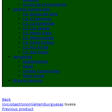
Cursos de Computación
Centros Comerciales
C.C. Brisas del Valle
C.C. El Remanso
C.C. La Esmeralda
C.C. Los Jarales
C.C. Metro Plaza
C.C. Metromarket
C.C. Porta Portese
C.C. Río Arriba
C.C. San Diego
Inmuebles
Apartamentos
Casas
Locales Comerciales
Town House
Afilia tu Servicio
Back
Inicio
Gastronomía
Hamburguesas
Guesa
Previous product