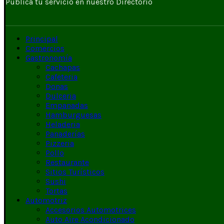
Publica tu servicio en nuestro Directorio
Principal
Comercios
Gastronomía
Cachapas
Cafeteria
Donas
Dulceria
Empanadas
Hamburguesas
Heladeria
Panaderías
Pizzeria
Pollo
Restaurante
Sitios Turísticos
Sushi
Tortas
Automotriz
Accesorios Automotrices
Auto Aire Acondicionado