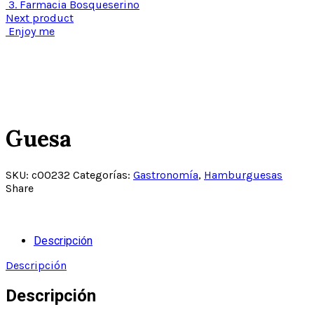
3. Farmacia Bosqueserino
Next product
Enjoy me
Click to enlarge
Guesa
SKU:
c00232
Categorías:
Gastronomía
,
Hamburguesas
Share
Descripción
Descripción
Descripción